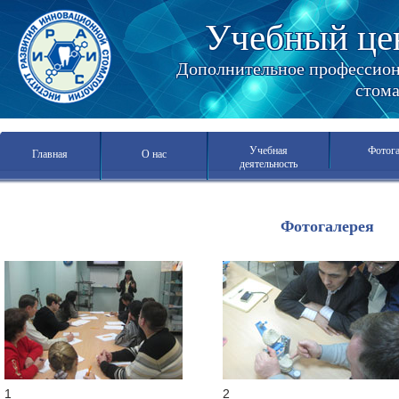
Учебный це
Дополнительное профессиона
стома
Учебная
Фотога
Главная
О нас
деятельность
Фотогалерея
1
2