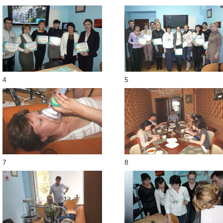
4
5
7
8